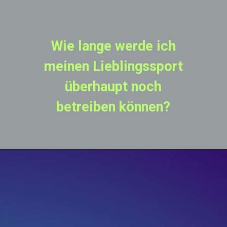
Wie lange werde ich
meinen Lieblingssport
überhaupt noch
betreiben können?