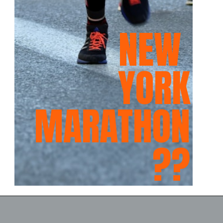
NEW
YORK
MARATHON
??