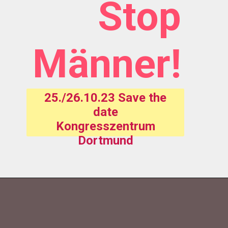
Stop
Männer!
25./26.10.23 Save the
date
Kongresszentrum
Dortmund