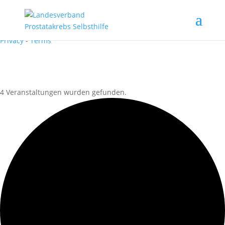
Recaptcha requires verification.
I'm not a robot
reCAPTCHA
Privacy
-
Terms
4 Veranstaltungen wurden gefunden.