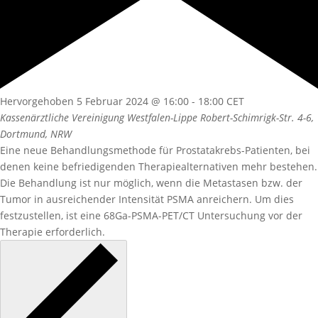
Hervorgehoben
5 Februar 2024 @ 16:00
-
18:00
CET
Kassenärztliche Vereinigung Westfalen-Lippe
Robert-Schimrigk-Str. 4-6,
Dortmund, NRW
Eine neue Behandlungsmethode für Prostatakrebs-Patienten, bei
denen keine befriedigenden Therapiealternativen mehr bestehen.
Die Behandlung ist nur möglich, wenn die Metastasen bzw. der
Tumor in ausreichender Intensität PSMA anreichern. Um dies
festzustellen, ist eine 68Ga-PSMA-PET/CT Untersuchung vor der
Therapie erforderlich.