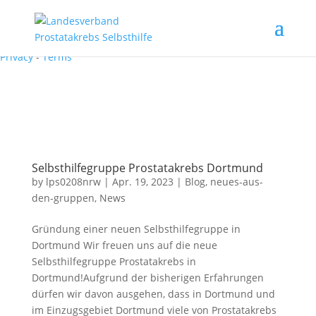
Recaptcha requires verification.
I'm not a robot
reCAPTCHA
Privacy
-
Terms
Selbsthilfegruppe Prostatakrebs Dortmund
by
lps0208nrw
|
Apr. 19, 2023
|
Blog
,
neues-aus-
den-gruppen
,
News
Gründung einer neuen Selbsthilfegruppe in
Dortmund Wir freuen uns auf die neue
Selbsthilfegruppe Prostatakrebs in
Dortmund!Aufgrund der bisherigen Erfahrungen
dürfen wir davon ausgehen, dass in Dortmund und
im Einzugsgebiet Dortmund viele von Prostatakrebs