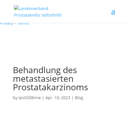
Recaptcha requires verification.
I'm not a robot
reCAPTCHA
Privacy
-
Terms
Behandlung des
metastasierten
Prostatakarzinoms
by
lps0208nrw
|
Apr. 10, 2023
|
Blog