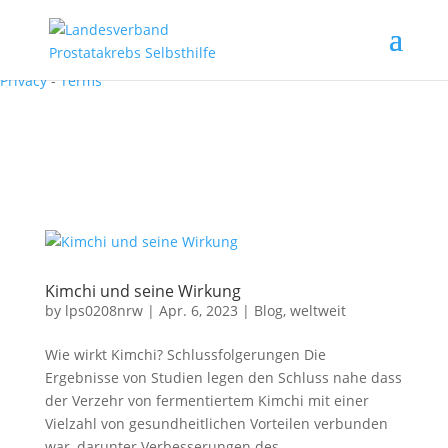
Recaptcha requires verification.
I'm not a robot
reCAPTCHA
Privacy
-
Terms
Kimchi und seine Wirkung
by
lps0208nrw
|
Apr. 6, 2023
|
Blog
,
weltweit
Wie wirkt Kimchi? Schlussfolgerungen Die
Ergebnisse von Studien legen den Schluss nahe dass
der Verzehr von fermentiertem Kimchi mit einer
Vielzahl von gesundheitlichen Vorteilen verbunden
war, darunter Verbesserungen des